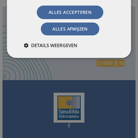
ALLES ACCEPTEREN
ALLES AFWIJZEN
Schrijf je hier in voor onze
onze nieuwsbrief.
DETAILS WEERGEVEN
SCHRIJF JE IN!