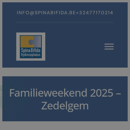
Spring
naar
INFO@SPINABIFIDA.BE
+32477170214
inhoud
Open
menu
Familieweekend 2025 –
Zedelgem