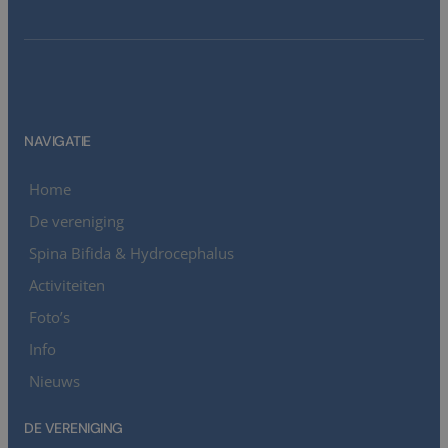
NAVIGATIE
Home
De vereniging
Spina Bifida & Hydrocephalus
Activiteiten
Foto’s
Info
Nieuws
DE VERENIGING