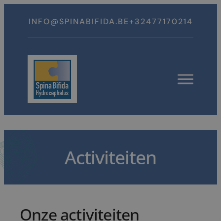
Spring
naar
INFO@SPINABIFIDA.BE
+32477170214
inhoud
Open
menu
Activiteiten
Onze activiteiten