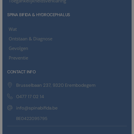
Toegankelijkheidsverklaring
SPINA BIFIDA & HYDROCEPHALUS
Wat
Ontstaan & Diagnose
Gevolgen
Preventie
CONTACT INFO
Brusselbaan 237, 9320 Erembodegem
0477 17 02 14
info@spinabifida.be
BE0422095795