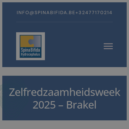
Spring
naar
INFO@SPINABIFIDA.BE
+32477170214
inhoud
Open
menu
Zelfredzaamheidsweek
2025 – Brakel