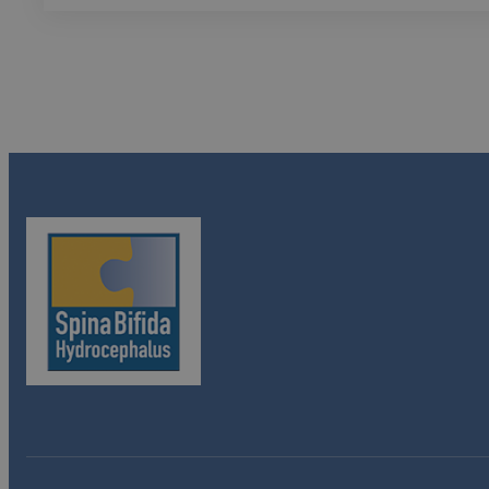
–
GEZIN
EN
HANDICAP
/
SMOG
&
CO