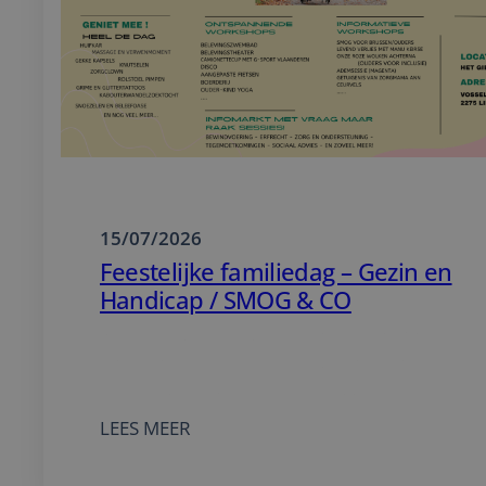
15/07/2026
Feestelijke familiedag – Gezin en
Handicap / SMOG & CO
Vier mee op de jubileum-familiedag van Gezin
Handicap en SMOG & CO! op zaterdag 12
september 2026 in het Gielsbos te Lille.
:
LEES MEER
FEESTELIJKE
FAMILIEDAG