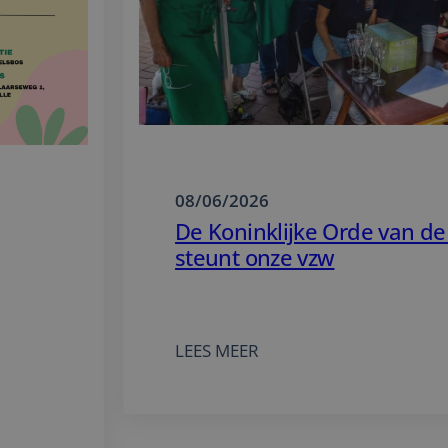
08/06/2026
De Koninklijke Orde van de
steunt onze vzw
De Koninklijke Orde van de Paardev
 en
onze vzw met een actie op 5 augus
:
LEES MEER
DE
KONINKLIJKE
ORDE