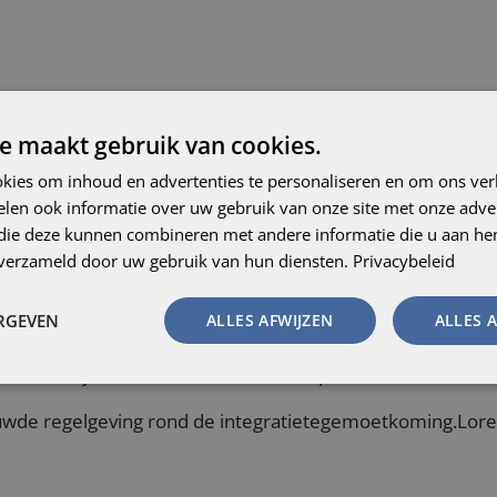
itiatief van Karine Lalieux (PS), minister van Pensioenen 
e maakt gebruik van cookies.
 werd de regelgeving rond de integratietegemoetkoming h
 opgetrokken. Er is ook een kleinere verhoging van het vri
kies om inhoud en advertenties te personaliseren en om ons ver
len ook informatie over uw gebruik van onze site met onze adver
 die deze kunnen combineren met andere informatie die u aan hen
 verleden geen integratietegemoetkoming kregen omwille 
n verzameld door uw gebruik van hun diensten.
Privacybeleid
stelt minister Lalieux. Voor alle duidelijkheid: de integr
“Sommigen gaan er eindelijk aanspraak op kunnen maken.
ERGEVEN
ALLES AFWIJZEN
ALLES 
eux in haar persbericht.
zet zich al jaren in om de rechten van personen met een 
euwde regelgeving rond de integratietegemoetkoming.Lore