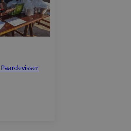
 Paardevisser
isser steunt
tus 2026