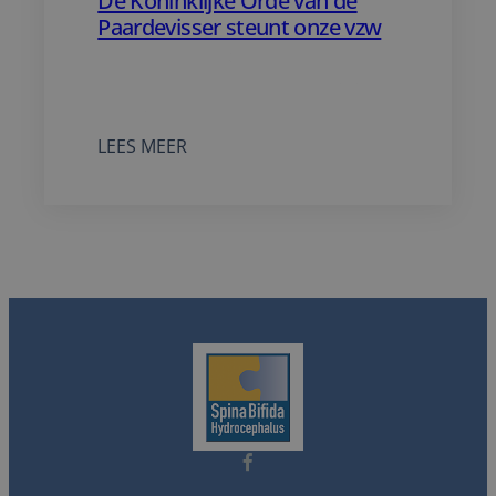
Paardevisser steunt onze vzw
De Koninklijke Orde van de
Paardevisser steunt onze vzw met
een actie op 5 augustus 2026
:
LEES MEER
DE
KONINKLIJKE
ORDE
VAN
DE
PAARDEVISSER
STEUNT
ONZE
VZW