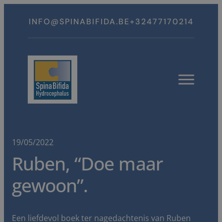
Spring
naar
INFO@SPINABIFIDA.BE
+32477170214
inhoud
Open
menu
19/05/2022
Ruben, “Doe maar
gewoon”.
Een liefdevol boek ter nagedachtenis van Ruben