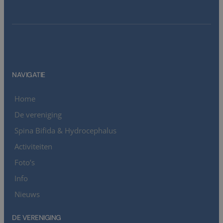
NAVIGATIE
Home
De vereniging
Spina Bifida & Hydrocephalus
Activiteiten
Foto’s
Info
Nieuws
DE VERENIGING