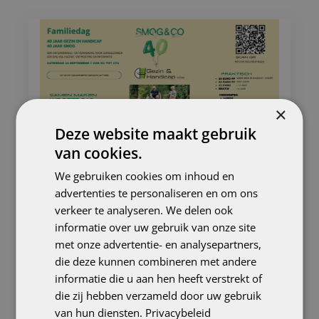
×
Deze website maakt gebruik
van cookies.
We gebruiken cookies om inhoud en
advertenties te personaliseren en om ons
verkeer te analyseren. We delen ook
informatie over uw gebruik van onze site
15/07/2026
met onze advertentie- en analysepartners,
Feestelijke familiedag – Gezin
die deze kunnen combineren met andere
en Handicap / SMOG & CO
informatie die u aan hen heeft verstrekt of
Vier mee op de jubileum-familiedag
die zij hebben verzameld door uw gebruik
van Gezin en Handicap en SMOG &
van hun diensten.
Privacybeleid