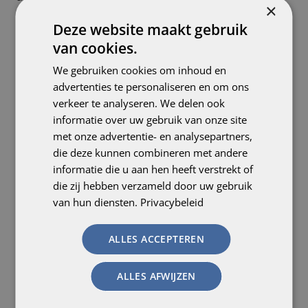
×
inférieurs.
Deze website maakt gebruik
Un fauteuil roulant, avec ou sans coque d’assise
van cookies.
adaptée ou repose-pieds adaptés, est pour de
We gebruiken cookies om inhoud en
nombreuses personnes atteintes de spina-bifida le
advertenties te personaliseren en om ons
seul moyen de se déplacer par leurs propres
verkeer te analyseren. We delen ook
moyens. Il est donc important d’être assez critique
informatie over uw gebruik van onze site
dans le choix du fauteuil roulant.
met onze advertentie- en analysepartners,
die deze kunnen combineren met andere
informatie die u aan hen heeft verstrekt of
die zij hebben verzameld door uw gebruik
van hun diensten.
Privacybeleid
Problèmes
neurologiques
ALLES ACCEPTEREN
ALLES AFWIJZEN
Hydrocéphalie
Correction par : intervention