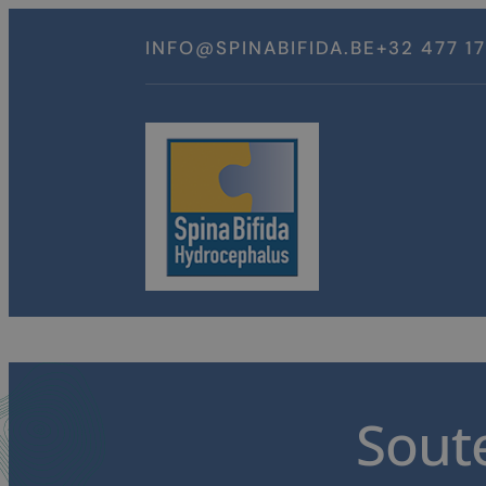
Spring
naar
INFO@SPINABIFIDA.BE
+32 477 1
inhoud
Sout