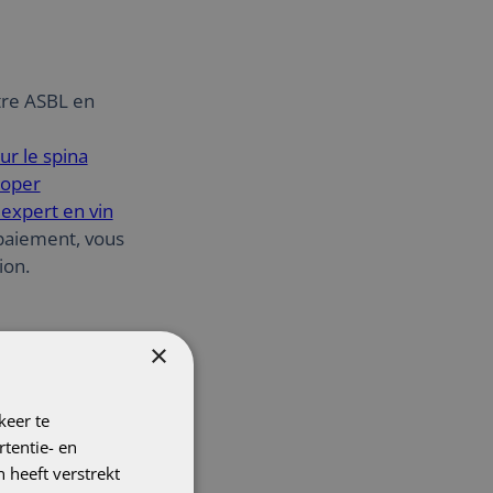
tre ASBL en
ur le spina
ooper
expert en vin
paiement, vous
ion.
×
eut également
 Vous trouverez
keer te
ramme de
tentie- en
de recyclage
 heeft verstrekt
questions ·