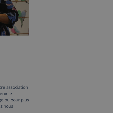
re association
enir le
e ou pour plus
ez nous