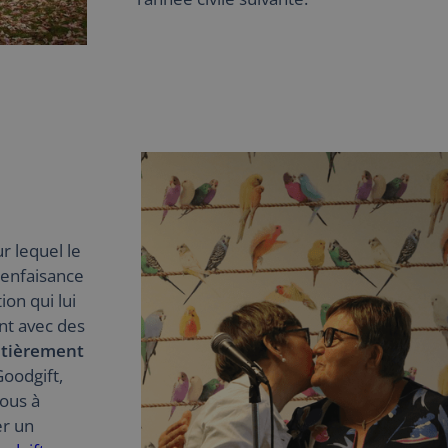
r lequel le
ienfaisance
ion qui lui
ent avec des
tièrement
Goodgift,
ous à
r un