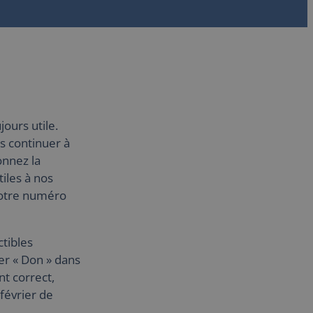
jours utile.
s continuer à
onnez la
tiles à nos
notre numéro
tibles
er « Don » dans
t correct,
février de