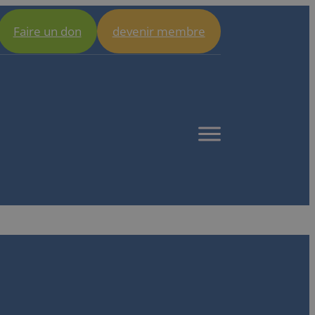
Faire un don
devenir membre
Open
menu