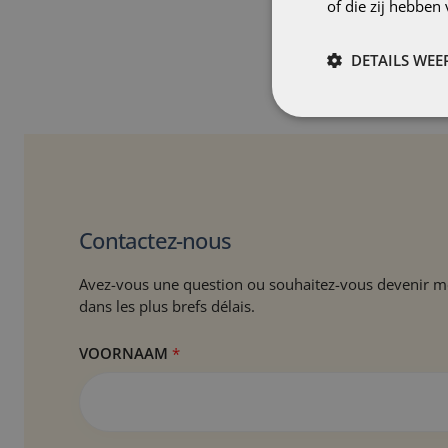
of die zij hebbe
DETAILS WE
Contactez-nous
Avez-vous une question ou souhaitez-vous devenir me
dans les plus brefs délais.
T
VOORNAAM
*
E
L
E
F