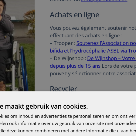
Achats en ligne
Vous pouvez également soutenir no
effectuant des achats en ligne :
– Trooper :
Soutenez l’Association po
bifida et l’hydrocéphalie ASBL via Tr
– De Wijnshop :
De Wijnshop – Votre 
depuis plus de 15 ans
Lors de votre 
pouvez y sélectionner notre associat
Recycler
Le recyclage des dosettes de café p
e maakt gebruik van cookies.
rapporter de l’argent à notre caisse.
kies om inhoud en advertenties te personaliseren en om ons ver
toutes les informations sur le prog
len ook informatie over uw gebruik van onze site met onze adver
recyclage TerraCycle ici :
Programme 
 die deze kunnen combineren met andere informatie die u aan hen
NESCAFÉ® Dolce Gusto® – Foire aux 