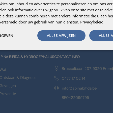
kies om inhoud en advertenties te personaliseren en om ons ver
len ook informatie over uw gebruik van onze site met onze adver
 die deze kunnen combineren met andere informatie die u aan hen
n verzameld door uw gebruik van hun diensten.
Privacybeleid
ERGEVEN
ALLES AFWIJZEN
ALLES 
SPINA BIFIDA & HYDROCEPHALUS
CONTACT INFO
Brusselbaan 237, 9320 Ere
Wat
Ontstaan & Diagnose
0477 17 02 14
Gevolgen
info@spinabifida.be
Preventie
BE0422095795