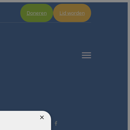
Doneren
Lid worden
Open
menu
×