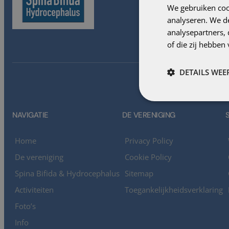
We gebruiken coo
analyseren. We de
analysepartners,
of die zij hebbe
DETAILS WE
NAVIGATIE
DE VERENIGING
Home
Privacy Policy
De vereniging
Cookie Policy
Spina Bifida & Hydrocephalus
Sitemap
Activiteiten
Toegankelijkheidsverklaring
Foto’s
Info