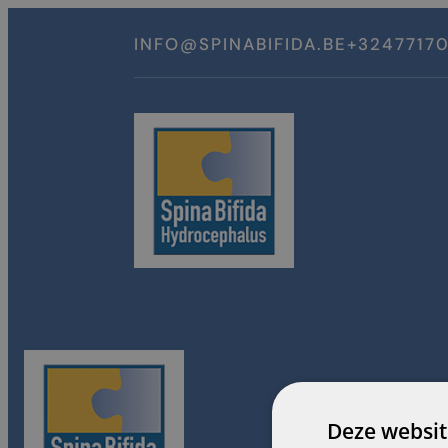
Spring
naar
INFO@SPINABIFIDA.BE
+3247717
inhoud
Deze websit