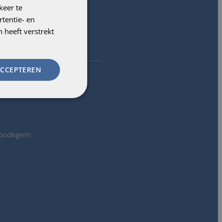
keer te
tentie- en
 heeft verstrekt
ACCEPTEREN
mbodegem